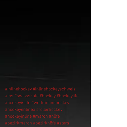
#inlinehockey
#inlinehockeyschweiz
#ihs
#swissskate
#hockey
#hockeylife
#hockeyislife
#worldinlinehockey
#hockeyenlinea
#rollerhockey
#hockeyinline
#march
#höfe
#bezirkmarch
#bezirkhöfe
#stars