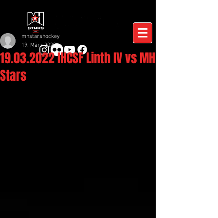
mhstarshockey
19. März 2022
19.03.2022 IHCSF Linth IV vs MH
Stars