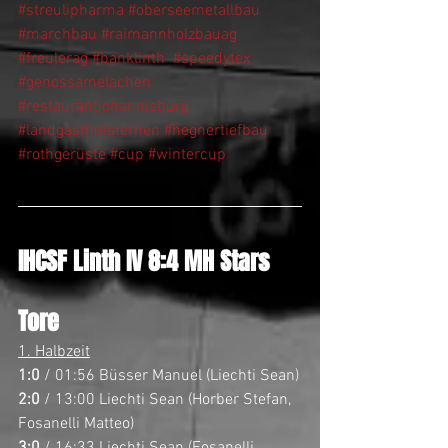
#streulipharma
#oberseemetallbau
#marchbau
#raimannholzbauag
#freulerag
#banklinth
#speedytex
#genossamelachen
#restaurantjohannisburg
#landgasthofsternen
#hegnertiefbau
#rothgerüste
#cup
#wintercup
IHCSF Linth IV 8:4 MH Stars
Tore
1. Halbzeit
1:0
 / 01:56 Büsser Manuel (Liechti Sean)
2:0
 / 13:00 Liechti Sean (Horber Stefan, 
Fosanelli Matteo)
3:0
 / 16:33 Liechti Sean (Fosanelli 