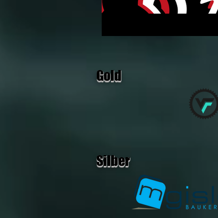
Gold
Silber