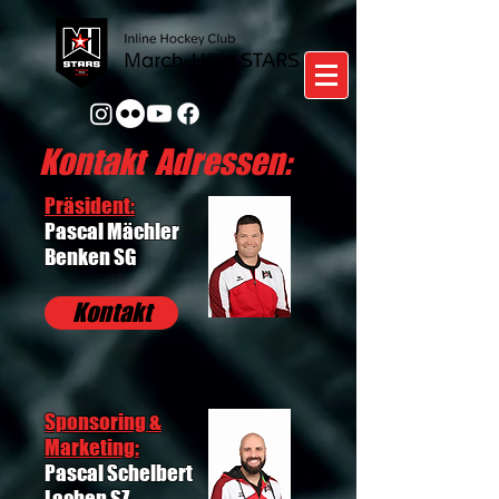
Kontakt Adressen:
Präsident:
Pascal Mächler
Benken SG
Kontakt
Sponsoring &
Marketing:
Pascal Schelbert
Lachen SZ