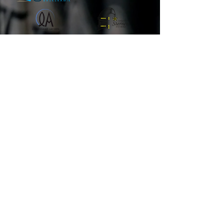
Bronze
Medien
Match-Puck