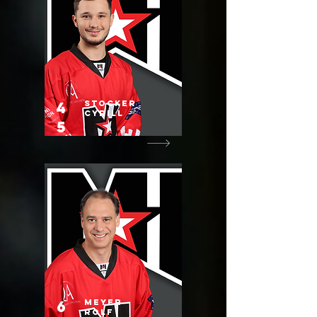
4
Stocker
Cyrill
5
6
Meyer
Rolf