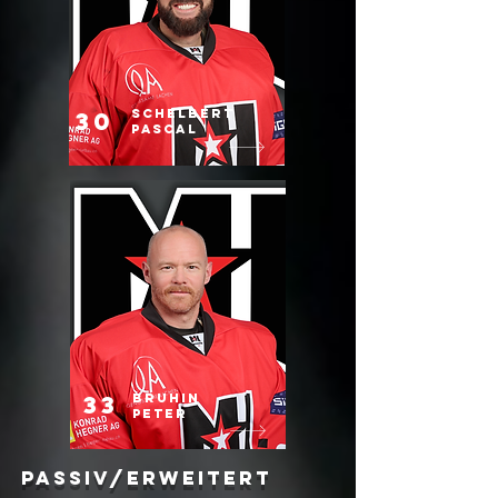
schelbert
30
pascal
33
Bruhin
Peter
Passiv/Erweitert