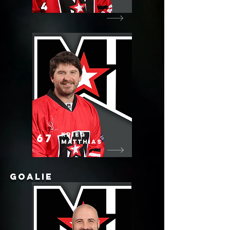
4
KRIEG
67
MATTHIAS
Goalie