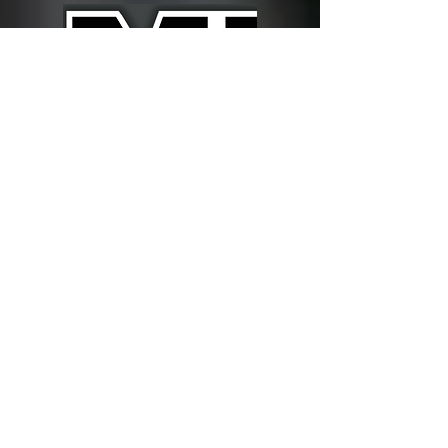
eberhard
22
roger