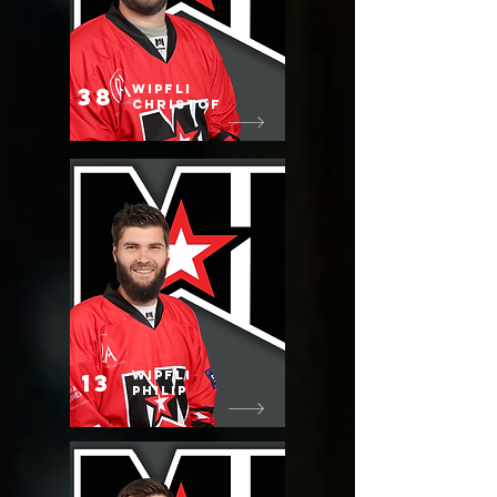
wipfli
38
christof
wipfli
13
philip