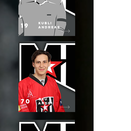
Kubli
19
Andreas
Geu
70
Andri