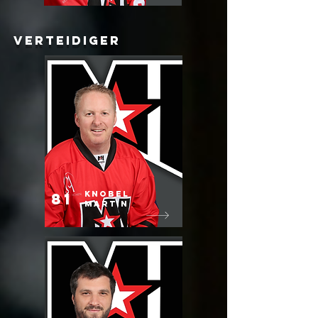
Verteidiger
knobel
81
martin