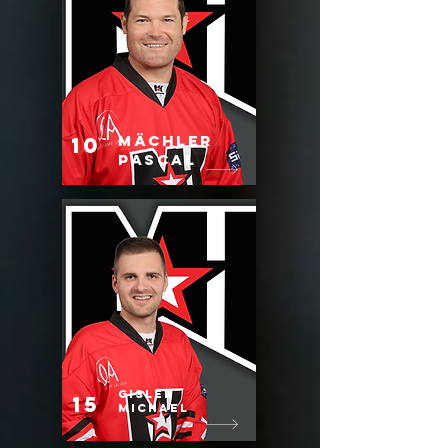
MÄCHLER
10
PASCAL
Gisler
15
Michael