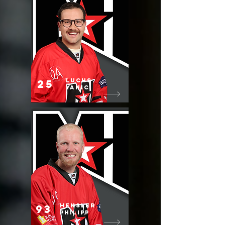
Luchs
25
Yanic
Hensler
93
Philipp