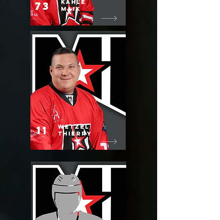
Kahle
73
Maik
Wetzel
11
thIerry