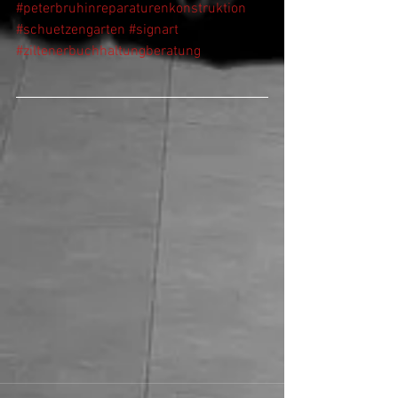
#peterbruhinreparaturenkonstruktion
#schuetzengarten
#signart
#ziltenerbuchhaltungberatung