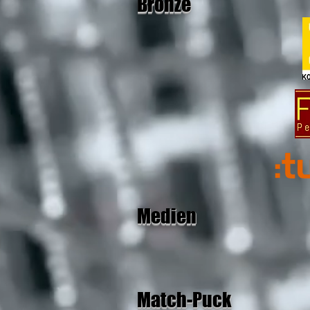
Bronze
Medien
Match-Puck