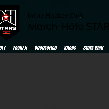
m I
Team II
Sponsoring
Shops
Stars Wall