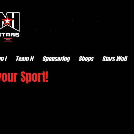
m I
Team II
Sponsoring
Shops
Stars Wall
our Sport!