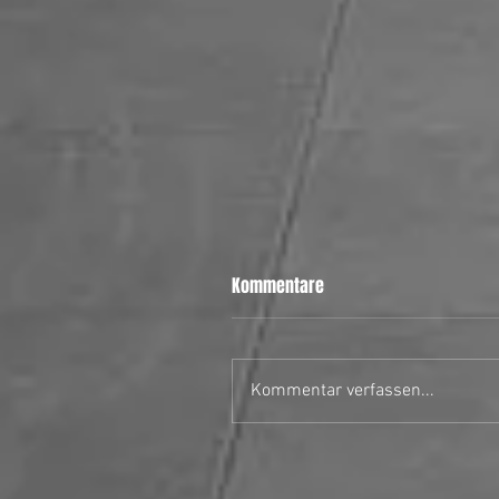
Kommentare
Kommentar verfassen...
28.06.26 MH Stars II vs Uster
Hornets