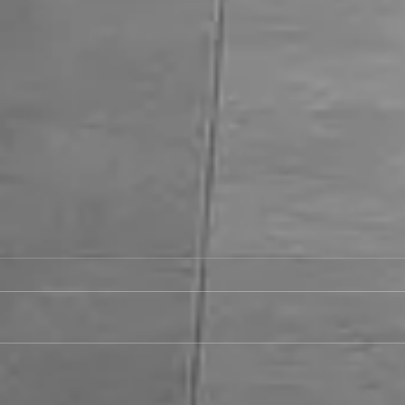
28.06.26 MH Stars I vs Rolling
Rockets