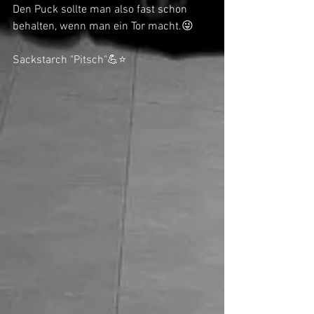
Den Puck sollte man also fast schon 
behalten, wenn man ein Tor macht.😜
Sackstarch "Pitsch"💪⭐