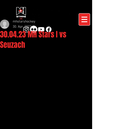
mhstarshockey
30. Apr. 2023
30.04.23 MH Stars I vs
Seuzach