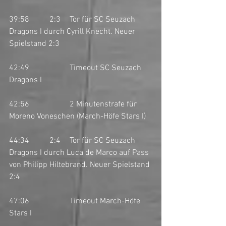
39:58	2:3	Tor für SC Seuzach 
Dragons I durch Cyrill Knecht. Neuer 
Spielstand 2:3
42:49		Timeout SC Seuzach 
Dragons I
42:56		2 Minutenstrafe für 
Moreno Voneschen (March-Höfe Stars I)
44:34	2:4	Tor für SC Seuzach 
Dragons I durch Luca de Marco auf Pass 
von Philipp Hiltebrand. Neuer Spielstand 
2:4
47:06		Timeout March-Höfe 
Stars I