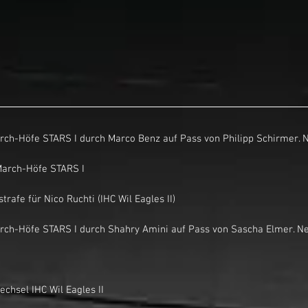
Tor für March-Höfe STARS I durch Marco Benz auf Pass von Philipp Schirmer.
out March-Höfe STARS I
nutenstrafe für Nico Ruchti (IHC Wil Eagles II)
Tor für March-Höfe STARS I durch Shahry Amini auf Pass von Sascha Elmer. 
terwechsel IHC Wil Eagles II