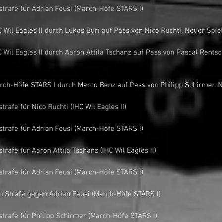
nutenstrafe für Adrian Feusi (March-Höfe STARS I)
or für IHC Wil Eagles II durch Lukas Buri auf Pass von Nico Ruchti. Neuer Spi
Tor für March-Höfe STARS I durch Marco Benz auf Pass von Philipp Schirmer.
nutenstrafe für Nico Ruchti (IHC Wil Eagles II)
nutenstrafe für Adrian Feusi (March-Höfe STARS I)
nutenstrafe für Aaron Attila Tschanz (IHC Wil Eagles II)
nutenstrafe für Adrian Feusi (March-Höfe STARS I)
Minuten Strafe gegen Adrian Feusi (March-Höfe STARS I)
nutenstrafe für Philipp Schirmer (March-Höfe STARS I)