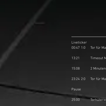
Liveticker
00:47	1:0	
13:21		Time
15:08		2 Mi
23:24	2:0	
Pause
25:00		Torhü