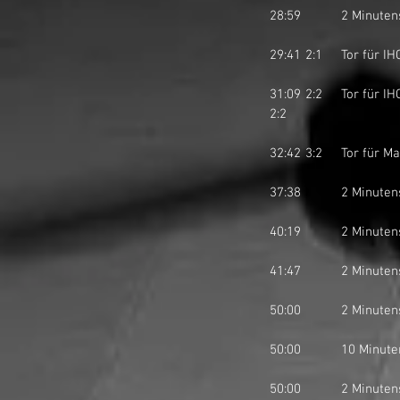
28:59		2 Mi
29:41	2:1	T
31:09	2:2	Tor für IHC Wil Eagles II durch Aaron Attila Tschanz auf Pass von Pascal Rentsch. Neuer Spielstand 
2:2
32:42	3:2	
37:38		2 Mi
40:19		2 Mi
41:47		2 Mi
50:00		2 Mi
50:00		10 
50:00		2 Mi