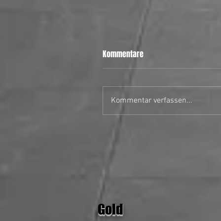
Kommentare
Kommentar verfassen...
28.06.26 MH Stars II vs Uster
Hornets
Gold