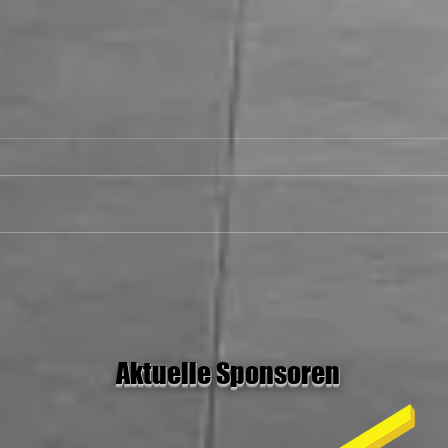
28.06.26 MH Stars I vs Rolling
Rockets
Aktuelle Sponsoren