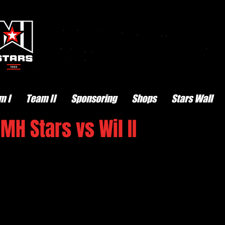
m I
Team II
Sponsoring
Shops
Stars Wall
MH Stars vs Wil II