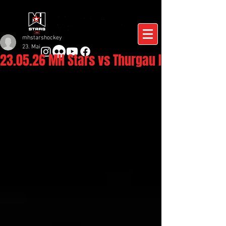
mhstarshockey
23. Mai
23.05.26 MH Stars vs Thurgau I