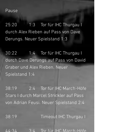
Pause
25:20	1:3	Tor für IHC Thurgau I 
durch Alex Rieben auf Pass von Dave 
Derungs. Neuer Spielstand 1:3
30:22	1:4	Tor für IHC Thurgau I 
durch Dave Derungs auf Pass von David 
Graber und Alex Rieben. Neuer 
Spielstand 1:4
38:19	2:4	Tor für IHC March-Höfe 
Stars I durch Marcel Strickler auf Pass 
von Adrian Feusi. Neuer Spielstand 2:4
38:19		Timeout IHC Thurgau I
44:34	3:4	Tor für IHC March-Höfe 