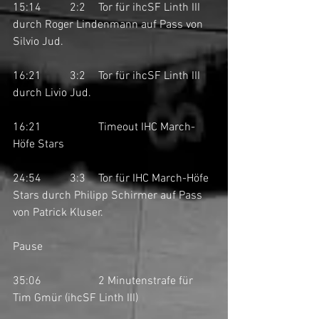
15:14	2:2	Tor für ihcSF Linth III 
durch Roger Lindenmann auf Pass von 
Silvio Jud. 
16:21	3:2	Tor für ihcSF Linth III 
durch Livio Jud.
16:21		Timeout IHC March-
Höfe Stars
24:54	3:3	Tor für IHC March-Höfe 
Stars durch Philipp Schirmer auf Pass 
von Patrick Kluser. 
Pause
35:06		2 Minutenstrafe für 
Tim Gmür (ihcSF Linth III)