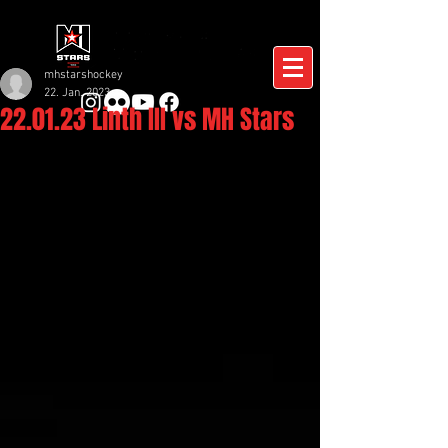
mhstarshockey
22. Jan. 2023
22.01.23 Linth III vs MH Stars