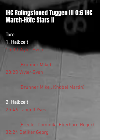
IHC Rolingstoned Tuggen III 0:6 IHC 
March-Höfe Stars II
Tore  
1. Halbzeit 
15:30 Wyler Sven
           (Brunner Mike)
23:20 Wyler Sven
           (Brunner Mike , Knobel Martin)
2. Halbzeit
25:46 Landolt Yves
           (Freuler Dominik , Eberhard Roger)
32:24 Oetiker Georg