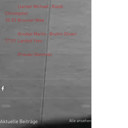
           (Janser Michael , Rüedi 
Christophe)
35:59 Brunner Mike
           (Knobel Martin , Bruhin Oliver)
37:01 Landolt Yves
           (Freuler Dominik)
Alle ansehen
Aktuelle Beiträge