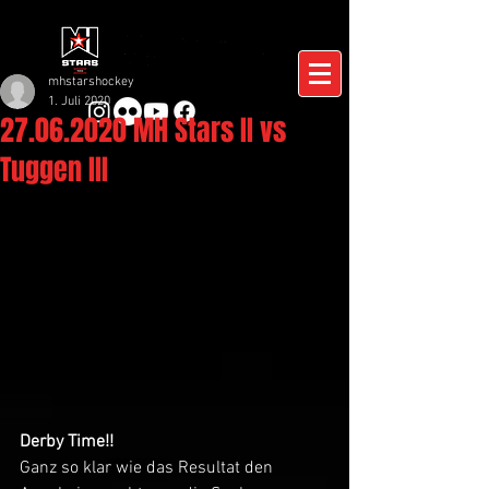
mhstarshockey
1. Juli 2020
27.06.2020 MH Stars II vs
Tuggen III
Derby Time!!
Ganz so klar wie das Resultat den 