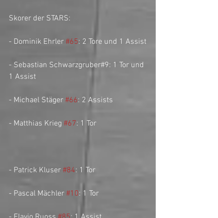
Skorer der STARS:
- Dominik Ehrler 
#65
: 2 Tore und 1 Assist
- Sebastian Schwarzgruber#9: 1 Tor und 
1 Assist
- Michael Stäger 
#66
: 2 Assists
- Matthias Krieg 
#67
: 1 Tor
- Patrick Kluser 
#84
: 1 Tor
- Pascal Mächler 
#10
: 1 Tor
- Flavio Ruoss 
#85
: 1 Assist