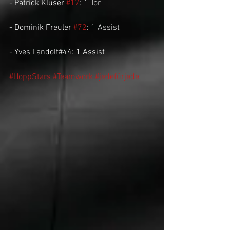
- Patrick Kluser 
#17
: 1 Tor
- Dominik Freuler 
#72
: 1 Assist
- Yves Landolt#44: 1 Assist
#HoppStars
#Teamwork
#jedefürjede