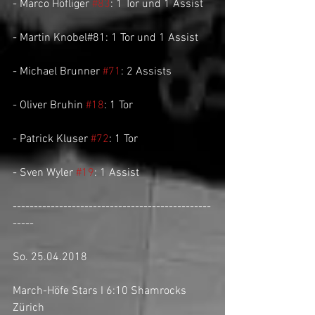
- Marco Höfliger 
#83
: 1 Tor und 1 Assist
- Martin Knobel#81: 1 Tor und 1 Assist
- Michael Brunner 
#71
: 2 Assists
- Oliver Bruhin 
#18
: 1 Tor
- Patrick Kluser 
#72
: 1 Tor
- Sven Wyler 
#19
: 1 Assist
-----------------------------------------------
-----
So. 25.04.2018
March-Höfe Stars I 6:10 Shamrocks 
Zürich