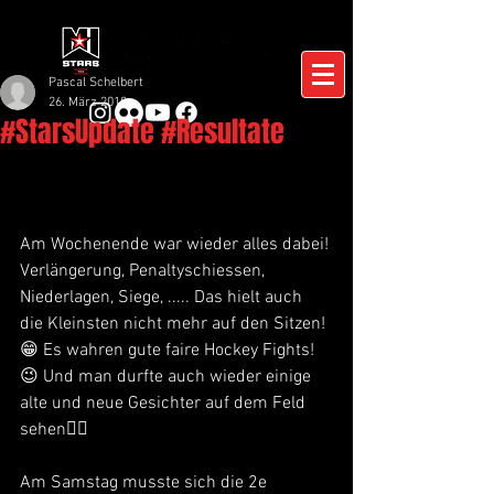
Pascal Schelbert
26. März 2018
#StarsUpdate #Resultate
Am Wochenende war wieder alles dabei! 
Verlängerung, Penaltyschiessen, 
Niederlagen, Siege, ..... Das hielt auch 
die Kleinsten nicht mehr auf den Sitzen! 
😁 Es wahren gute faire Hockey Fights!
😉 Und man durfte auch wieder einige 
alte und neue Gesichter auf dem Feld 
sehen🙋‍♂️
Am Samstag musste sich die 2e 