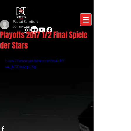
Pascal Schelbert
29. Juni 2017
Playoffs 2017 1/2 Final Spiele
der Stars
https://www.youtube.com/watch?
v=LMCDw4qpUXg