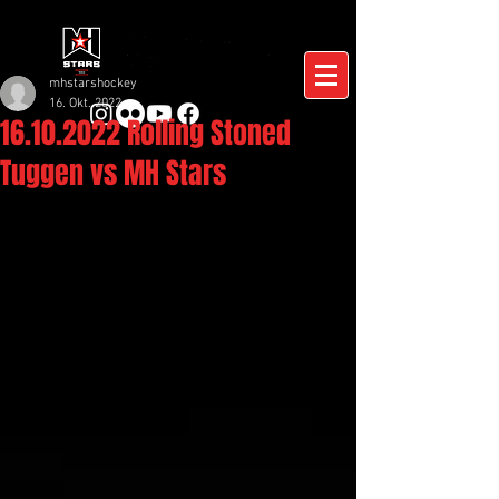
mhstarshockey
16. Okt. 2022
16.10.2022 Rolling Stoned
Tuggen vs MH Stars