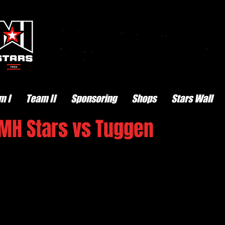
m I
Team II
Sponsoring
Shops
Stars Wall
 MH Stars vs Tuggen