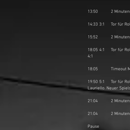
13:50		2 Mi
14:33	3:1	T
15:52		2 Mi
18:05	4:1	Tor für Rolling Stoned Tuggen I durch Patrick Düggelin auf Pass von Shahry Amini. Neuer Spielstand 
4:1
18:05		Time
19:50	5:1	Tor für Rolling Stoned Tuggen I durch Shahry Amini auf Pass von Cyrill Stocker und Alessandro 
Lauriello. Neuer Spiel
21:04		2 M
21:04		2 M
Pause