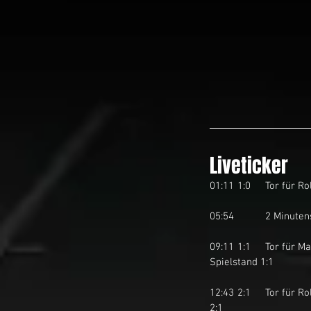
Liveticker
01:11	1:0	T
05:54		2 Mi
09:11	1:1	Tor für March-Höfe STARS I durch Sebastian Schwarzgruber auf Pass von Philipp Hensler. Neuer 
Spielstand 1:1
12:43	2:1	Tor für Rolling Stoned Tuggen I durch Marco Benz auf Pass von Patrick Düggelin. Neuer Spielstand 
2:1