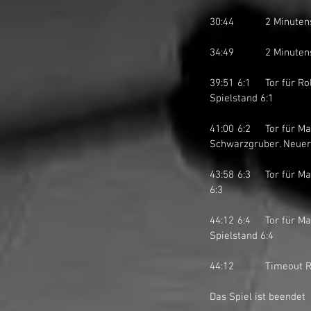
30:44		2 Mi
34:49		2 Mi
39:51	6:1	Tor für Rolling Stoned Tuggen I durch Raffael Guntlin auf Pass von Adrian Schnellmann. Neuer 
Spielstand 6:1
41:00	6:2	Tor für March-Höfe STARS I durch Philipp Schirmer auf Pass von Sascha Elmer und Sebastian 
Schwarzgruber. Neuer 
43:58	6:3	Tor für March-Höfe STARS I durch Pascal Mächler auf Pass von Christophe Rüedi. Neuer Spielstand 
6:3
44:12	6:4	Tor für March-Höfe STARS I durch Sascha Elmer auf Pass von Sebastian Schwarzgruber. Neuer 
Spielstand 6:4
44:12		Time
Das Spiel ist beendet