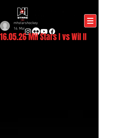
mhstarshockey
16. Mai
16.05.26 MH Stars I vs Wil II