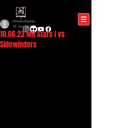
mhstarshockey
10. Juni 2023
10.06.23 MH Stars I vs
Sidewinders