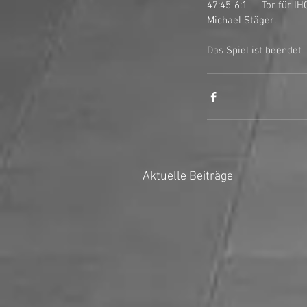
47:45	6:1	Tor für IHC March-Höfe Stars I durch Sebastian Schwarzgruber auf Pass von Marcel Strickler und 
Michael Stäger. 
Das Spiel ist beendet
Aktuelle Beiträge