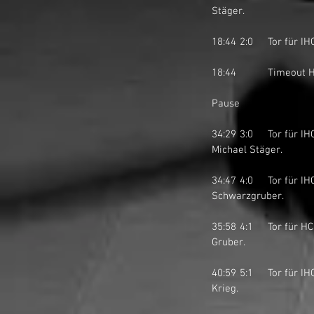
Stäger. 
18:44	2:0	To
18:44		Time
Pause
34:29	3:0	
Michael Stäger. 
34:47	4:0	Tor für IHC March-Höfe Stars I durch Fabio Vazsonyi auf Pass von Michael Stäger und Sebastian 
Schwarzgruber. 
35:58	4:1	Tor für HC Sidewinders Affoltern a.A. durch Armando Amoros Lozano auf Pass von Sebastian 
Gruber. 
40:59	5:1	Tor für IHC March-Höfe Stars I durch Dominik Ehrler auf Pass von Moreno Voneschen und Matthias 
Krieg. 