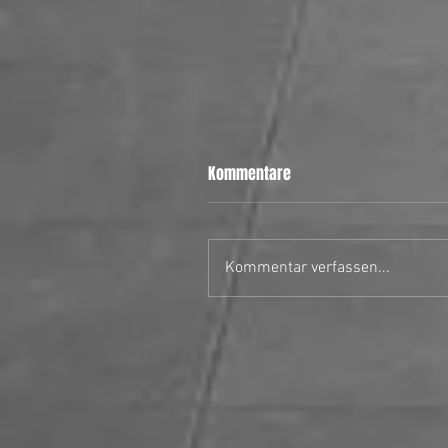
Kommentare
Kommentar verfassen...
28.06.26 MH Stars II vs Uster
Hornets