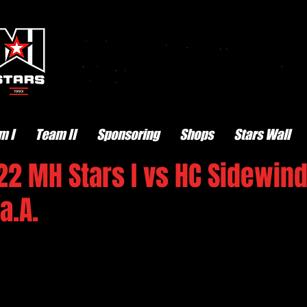
m I
Team II
Sponsoring
Shops
Stars Wall
22 MH Stars I vs HC Sidewin
a.A.