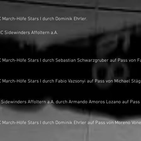
r für IHC March-Höfe Stars I durch Dominik Ehrler. 
out HC Sidewinders Affoltern a.A.
Tor für IHC March-Höfe Stars I durch Sebastian Schwarzgruber auf Pass von 