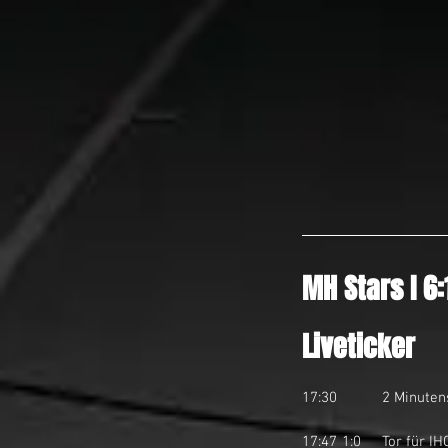
MH Stars I 6:
Liveticker
17:30		2 Mi
17:47	1:0	Tor für IHC March-Höfe Stars I durch Christophe Rüedi auf Pass von Fabio Vazsonyi und Michael 