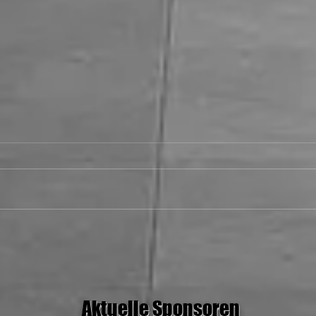
28.06.26 MH Stars I vs Rolling
Rockets
Aktuelle Sponsoren