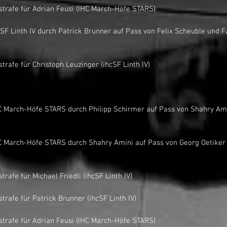
inutenstrafe für Adrian Feusi (IHC March-Höfe STARS)
nutenstrafe für Christoph Leuzinger (ihcSF Linth IV)
nutenstrafe für Michael Friedli (ihcSF Linth IV)
nutenstrafe für Patrick Brunner (ihcSF Linth IV)
inutenstrafe für Adrian Feusi (IHC March-Höfe STARS)