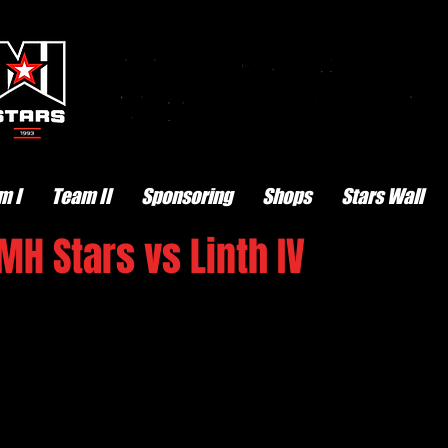
m I
Team II
Sponsoring
Shops
Stars Wall
MH Stars vs Linth IV