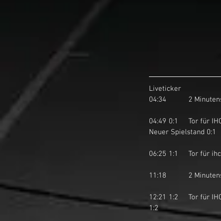
Liveticker
04:34		2 Mi
04:49	0:1	Tor für IHC March-Höfe STARS durch Philipp Schirmer auf Pass von Shahry Amini und Georg Oetiker. 
Neuer Spielstand 0:1
06:25	1:1	T
11:18		2 Mi
12:21	1:2	Tor für IHC March-Höfe STARS durch Georg Oetiker auf Pass von Philipp Schirmer. Neuer Spielstand 
1:2