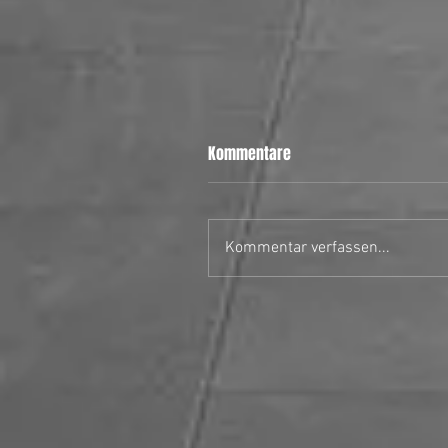
Kommentare
Kommentar verfassen...
28.06.26 MH Stars II vs Uster
Hornets