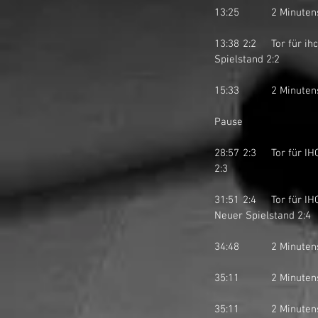
13:25		2 M
13:38	2:2	Tor für ihcSF Linth IV durch Patrick Brunner auf Pass von Felix Scheuble und Fabian Kiser. Neuer 
Spielstand 2:2
15:33		2 Mi
Pause
28:57	2:3	Tor für IHC March-Höfe STARS durch Philipp Schirmer auf Pass von Shahry Amini. Neuer Spielstand 
2:3
31:51	2:4	Tor für IHC March-Höfe STARS durch Shahry Amini auf Pass von Georg Oetiker und Philipp Schirmer. 
Neuer Spielstand 2:4
34:48		2 Mi
35:11		2 Mi
35:11		2 M