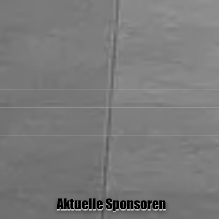
28.06.26 MH Stars I vs Rolling
Rockets
Aktuelle Sponsoren