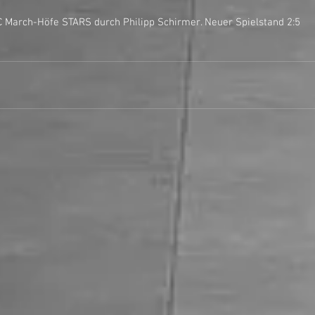
or für IHC March-Höfe STARS durch Philipp Schirmer. Neuer Spielstand 2:5