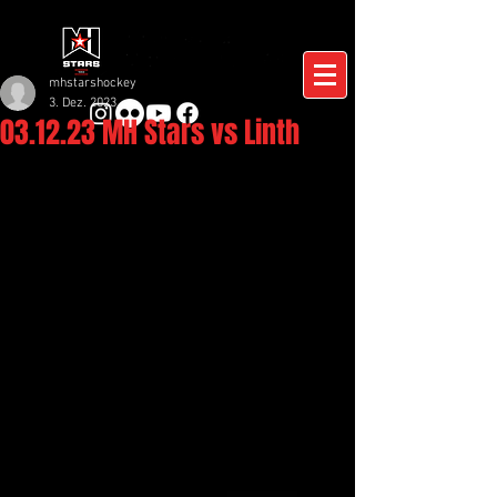
mhstarshockey
3. Dez. 2023
03.12.23 MH Stars vs Linth