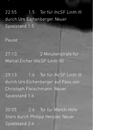
22:55	1:5	Tor für ihcSF Linth III 
durch Urs Eichenberger. Neuer 
Spielstand 1:5
Pause
27:10		2 Minutenstrafe für 
Marcel Eicher (ihcSF Linth III)
29:13	1:6	Tor für ihcSF Linth III 
durch Urs Eichenberger auf Pass von 
Christoph Fleischmann. Neuer 
Spielstand 1:6
30:05	2:6	Tor für March-Höfe 
Stars durch Philipp Hensler. Neuer 
Spielstand 2:6