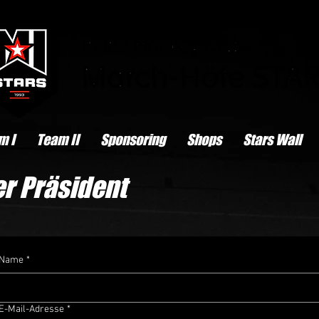
m I
Team II
Sponsoring
Shops
Stars Wall
r Präsident
Name
*
E-Mail-Adresse
*