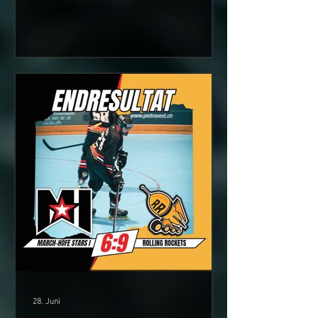
Minutenstrafe für Michael Gisler (IHC
March-Höfe Stars II) 07:41 2:0 Tor für
IHC Uster Hornets durch Claude Besmer
auf Pass von Patrick Klingler und Mike
Müller. Neuer Spielstand 2:0 11:25 2
Minutenstrafe für Jan Rauber (IHC Uster
Hornets) 16:07 2:1 Tor für IHC March-
Höfe Stars II durch Philipp Hensler auf
Pass von Pascal Mächler und
28. Juni