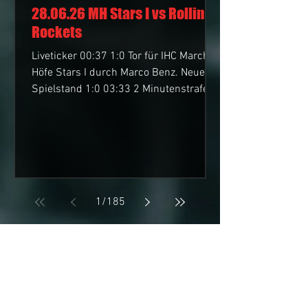
28.06.26 MH Stars I vs Rolling
Rockets
Liveticker 00:37 1:0 Tor für IHC March-
Höfe Stars I durch Marco Benz. Neuer
Spielstand 1:0 03:33 2 Minutenstrafe
für Adrian Feusi (IHC March-Höfe Stars
I) 05:35 1:1 Tor für Rolling Rockets
durch Cédric Wirz auf Pass von Peppino
Sutter. Neuer Spielstand 1:1 09:27
Bankstrafen gegen Rolling Rockets. Die
Strafe wird abgesessen von Silvan Graf
1
/
185
12:12 1:2 Tor für Rolling Rockets durch
Cédric Wirz auf Pass von Matthias
Rettenmund und Peppino Sutter. Neuer
Aktuelle Sponsoren
Spielstand 1:2 12:12 2 Mi
Gold