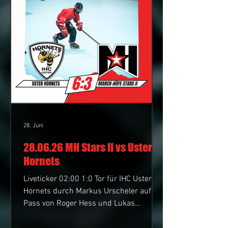
28. Juni
28.06.26 MH Stars II vs Uster
Hornets
Liveticker 02:00 1:0 Tor für IHC Uster
Hornets durch Markus Urscheler auf
Pass von Roger Hess und Lukas
Hofmann. Neuer Spielstand 1:0 05:35 2