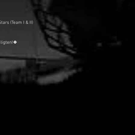
ars (Team I & II) 
ligten!🍀