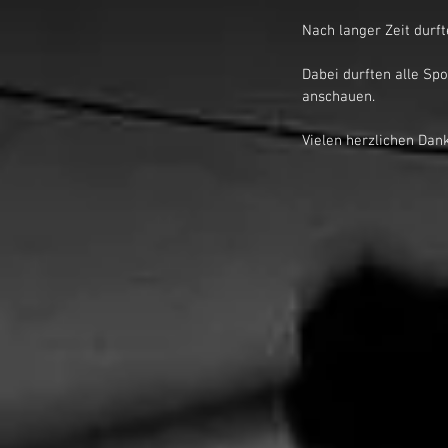
Nach langer Zeit durf
Dabei durften alle Spo
anschauen.
Vielen herzlichen Dank