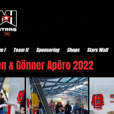
m I
Team II
Sponsoring
Shops
Stars Wall
n & Gönner Apéro 2022