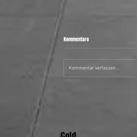
Kommentare
Kommentar verfassen...
28.06.26 MH Stars II vs Uster
Hornets
Gold