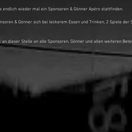
te endlich wieder mal ein Sponsoren & Gönner Apéro stattfinden.
nsoren & Gönner sich bei leckerem Essen und Trinken, 2 Spiele der St
 an dieser Stelle an alle Sponsoren, Gönner und allen weiteren Betei