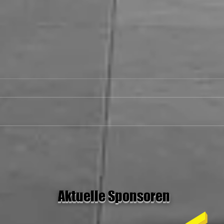
28.06.26 MH Stars I vs Rolling
Rockets
Aktuelle Sponsoren