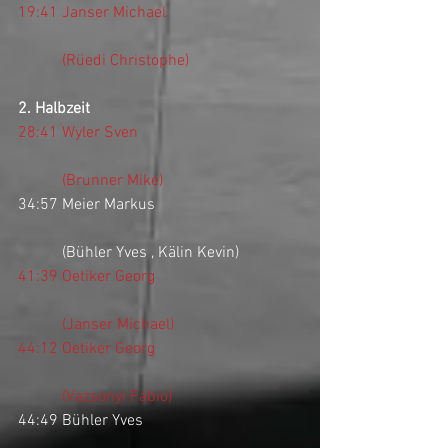
19:41 Janser Michael
           (Rüedi Christophe)
2. Halbzeit
28:41 Wyler Sven
           (Brunner Mike)
34:57 Meier Markus
           (Bühler Yves , Kälin Kevin)
41:39 Oetiker Georg
           (Janser Michael)
44:12 Oetiker Georg
           (Vazsonyi Fabio)
44:49 Bühler Yves