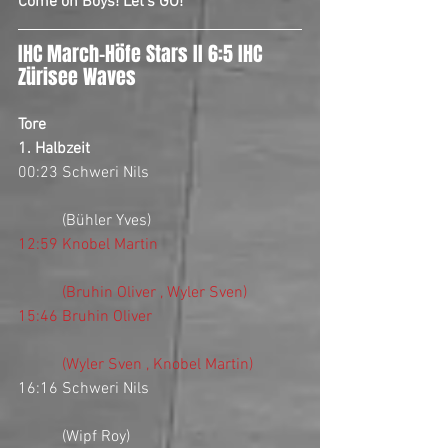
Come on Boys! Let's GO!
IHC March-Höfe Stars II 6:5 IHC 
Zürisee Waves
Tore  
1. Halbzeit 
00:23 Schweri Nils
           (Bühler Yves)
12:59 Knobel Martin
           (Bruhin Oliver , Wyler Sven)
15:46 Bruhin Oliver
           (Wyler Sven , Knobel Martin)
16:16 Schweri Nils
           (Wipf Roy)