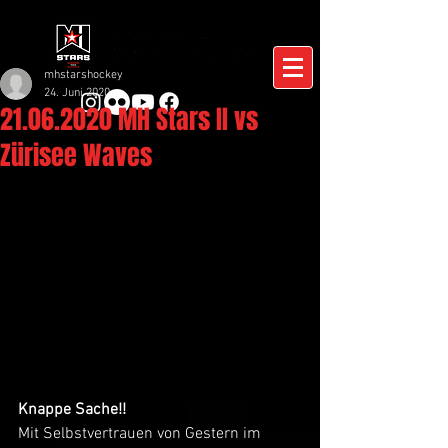
mhstarshockey
24. Juni 2020
21.06.2020 MH Stars II vs
Zürisee Waves
Knappe Sache!!
Mit Selbstvertrauen von Gestern im 