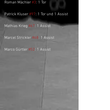
Roman Mächler 
#3
: 1 Tor
Patrick Kluser 
#97
: 1 Tor und 1 Assist
Mathias Krieg 
#67
: 1 Assist
Marcel Strickler 
#68
: 1 Assist
Marco Gürtler 
#52
: 1 Assist