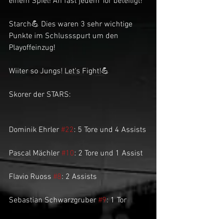
einem Spiel! An fast jedem Tor beteiligt!
Starch💪 Dies waren 3 sehr wichtige 
Punkte im Schlussspurt um den 
Playoffeinzug!
Wiiter so Jungs! Let's Fight!💪
Skorer der STARS:
Dominik Ehrler 
#22
: 5 Tore und 4 Assists
Pascal Mächler 
#10
: 2 Tore und 1 Assist
Flavio Ruoss 
#8
: 2 Assists
Sebastian Schwarzgruber 
#9
: 1 Tor