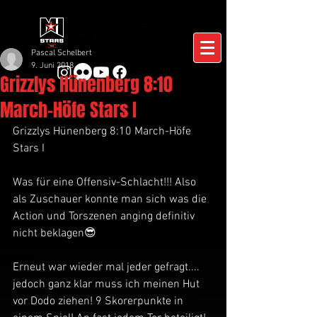
Pascal Schelbert
9. Juni 2018
Grizzlys Hünenberg 8:10
March-Höfe Stars I
Grizzlys Hünenberg 8:10 March-Höfe 
Stars I
Was für eine Offensiv-Schlacht!!! Also 
als Zuschauer konnte man sich was die 
Action und Torszenen anging definitiv 
nicht beklagen😎
Erneut war wieder mal jeder gefragt.... 
jedoch ganz klar muss ich meinen Hut 
vor Dodo ziehen! 9 Skorerpunkte in 