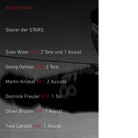
#jedefürjede
Skorer der STARS:
Sven Wyler 
#19
: 2 Tore und 1 Assist
Georg Oetiker 
#28
: 2 Tore
Martin Knobel 
#81
: 2 Assists
Dominik Freuler 
#72
: 1 Tor
Oliver Bruhin 
#18
: 1 Assist
Yves Landolt 
#44
: 1 Assist