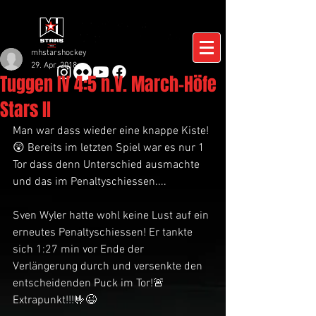
mhstarshockey
29. Apr. 2018
Tuggen IV 4:5 n.V. March-Höfe
Stars II
Man war dass wieder eine knappe Kiste!
😲 Bereits im letzten Spiel war es nur 1 
Tor dass denn Unterschied ausmachte 
und das im Penaltyschiessen....
Sven Wyler hatte wohl keine Lust auf ein 
erneutes Penaltyschiessen! Er tankte 
sich 1:27 min vor Ende der 
Verlängerung durch und versenkte den 
entscheidenden Puck im Tor!🚨
Extrapunkt!!!🤟😉