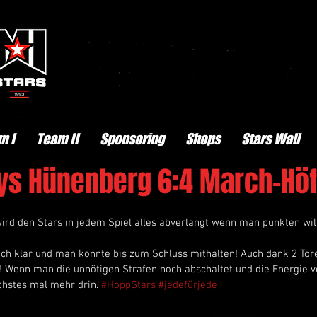
m I
Team II
Sponsoring
Shops
Stars Wall
zlys Hünenberg 6:4 March-Höf
rd den Stars in jedem Spiel alles abverlangt wenn man punkten will.
ch klar und man konnte bis zum Schluss mithalten! Auch dank 2 Tore
! Wenn man die unnötigen Strafen noch abschaltet und die Energie v
ächstes mal mehr drin. 
#HoppStars
#jedefürjede