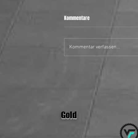
Kommentare
Kommentar verfassen...
28.06.26 MH Stars II vs Uster
Hornets
Gold