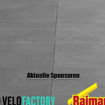
28.06.26 MH Stars I vs Rolling
Rockets
Aktuelle Sponsoren