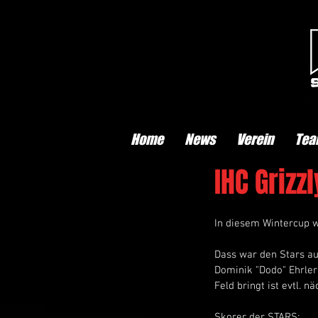
Home
News
Verein
Tea
IHC Griz
In diesem Wintercup wi
Dass war den Stars au
Dominik "Dodo" Ehrler
Feld bringt ist evtl. n
Skorer der STARS: