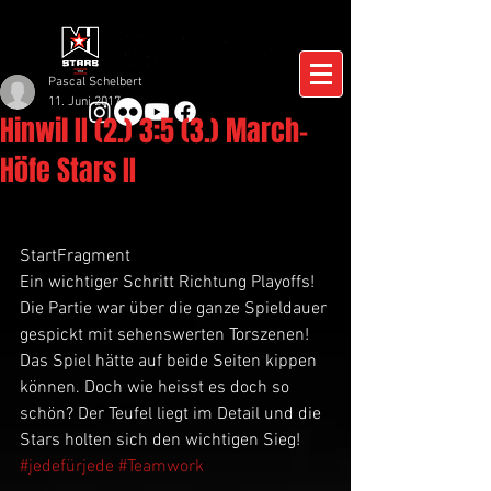
Pascal Schelbert
11. Juni 2017
Hinwil II (2.) 3:5 (3.) March-
Höfe Stars II
StartFragment
Ein wichtiger Schritt Richtung Playoffs! 
Die Partie war über die ganze Spieldauer 
gespickt mit sehenswerten Torszenen! 
Das Spiel hätte auf beide Seiten kippen 
können. Doch wie heisst es doch so 
schön? Der Teufel liegt im Detail und die 
Stars holten sich den wichtigen Sieg! 
#jedefürjede
#Teamwork