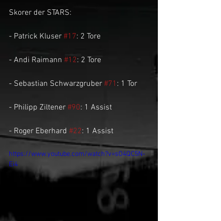
Skorer der STARS:
- Patrick Kluser 
#17
: 2 Tore
- Andi Raimann 
#12
: 2 Tore
- Sebastian Schwarzgruber 
#71
: 1 Tor
- Philipp Ziltener 
#90
: 1 Assist
- Roger Eberhard 
#22
: 1 Assist
https://www.youtube.com/watch?v=sO4QC5N-
Ei4