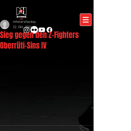
mhstarshockey
22. Okt. 2016
Sieg gegen den Z-Fighters
Oberrüti-Sins IV