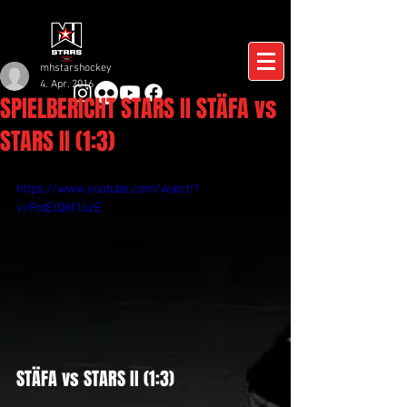
mhstarshockey
4. Apr. 2016
SPIELBERICHT STARS II STÄFA vs
STARS II (1:3)
https://www.youtube.com/watch?
v=PotEtQM1ozE
STÄFA vs STARS II (1:3)