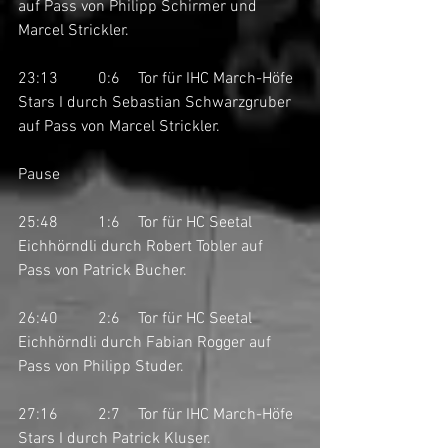
auf Pass von Philipp Schirmer und 
Marcel Strickler. 
23:13	0:6	Tor für IHC March-Höfe 
Stars I durch Sebastian Schwarzgruber 
auf Pass von Marcel Strickler. 
Pause
25:48	1:6	Tor für HC Seetal 
Eichhörndli durch Robert Tobler auf 
Pass von Patrick Bucher. 
26:40	2:6	Tor für HC Seetal 
Eichhörndli durch Fabian Rogger auf 
Pass von Philipp Studer. 
27:16	2:7	Tor für IHC March-Höfe 
Stars I durch Patrick Kluser. 