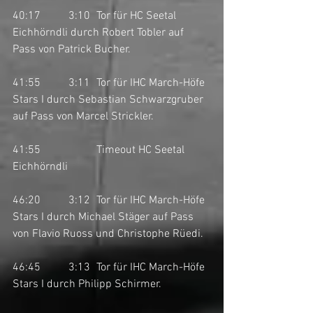
40:17	3:10	Tor für HC Seetal 
Eichhörndli durch Robert Tobler auf 
Pass von Patrick Bucher. 
41:55	3:11	Tor für IHC March-Höfe 
Stars I durch Sebastian Schwarzgruber 
auf Pass von Marcel Strickler.
41:55		Timeout HC Seetal 
Eichhörndli
46:20	3:12	Tor für IHC March-Höfe 
Stars I durch Michael Stäger auf Pass 
von Flavio Ruoss und Christophe Rüedi. 
46:45	3:13	Tor für IHC March-Höfe 
Stars I durch Philipp Schirmer. 