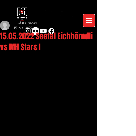
mhstarshockey
15. Mai 2022
15.05.2022 Seetal Eichhörndli
vs MH Stars I