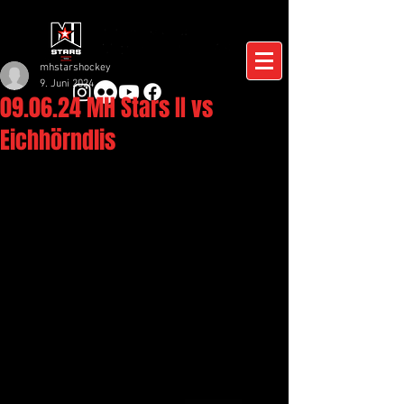
mhstarshockey
9. Juni 2024
09.06.24 MH Stars II vs
Eichhörndlis