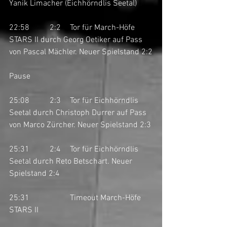
Yanik Limacher (Eichhörndlis Seetal)
22:58	2:2	Tor für March-Höfe 
STARS II durch Georg Oetiker auf Pass 
von Pascal Mächler. Neuer Spielstand 2:2
Pause
25:08	2:3	Tor für Eichhörndlis 
Seetal durch Christoph Durrer auf Pass 
von Marco Zürcher. Neuer Spielstand 2:3
25:31	2:4	Tor für Eichhörndlis 
Seetal durch Reto Betschart. Neuer 
Spielstand 2:4
25:31		Timeout March-Höfe 
STARS II